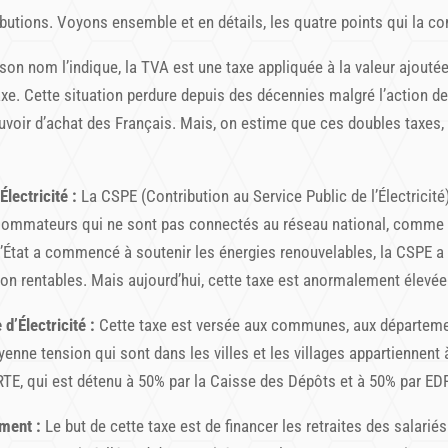
ibutions. Voyons ensemble et en détails, les quatre points qui la c
n nom l’indique, la TVA est une taxe appliquée à la valeur ajoutée
e taxe. Cette situation perdure depuis des décennies malgré l’actio
voir d’achat des Français. Mais, on estime que ces doubles taxes, r
lectricité :
La CSPE (Contribution au Service Public de l’Électricité
nsommateurs qui ne sont pas connectés au réseau national, comme c
 l’État a commencé à soutenir les énergies renouvelables, la CSPE a
on rentables. Mais aujourd’hui, cette taxe est anormalement élevée
’Électricité :
Cette taxe est versée aux communes, aux départemen
enne tension qui sont dans les villes et les villages appartiennent
RTE, qui est détenu à 50% par la Caisse des Dépôts et à 50% par EDF
ment :
Le but de cette taxe est de financer les retraites des salarié