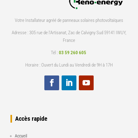
Votre Installateur agréé de panneaux solaires photovoltaïques
Adresse :
305 rue de l’Artisanat, Zac de Calvigny Sud 59141 IWUY,
France
Tél :
03 59 260 605
Horaire : Ouvert du Lundi au Vendredi de 9H à 17H
Accès rapide
Accueil