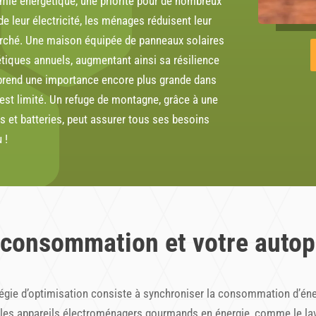
omie énergétique, une priorité pour de nombreux
de leur électricité, les ménages réduisent leur
arché. Une maison équipée de panneaux solaires
tiques annuels, augmentant ainsi sa résilience
 prend une importance encore plus grande dans
 est limité. Un refuge de montagne, grâce à une
s et batteries, peut assurer tous ses besoins
 !
oconsommation et votre autop
égie d’optimisation consiste à synchroniser la consommation d’éner
 les appareils électroménagers gourmands en énergie, comme le lave